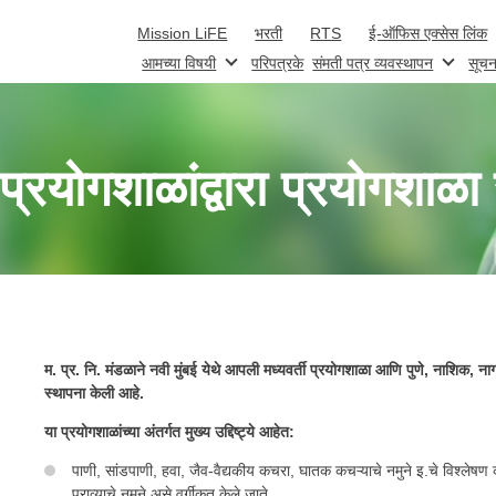
Skip to main content
Mission LiFE
भरती
RTS
ई-ऑफिस एक्सेस लिंक
आमच्या विषयी
परिपत्रके
संमती पत्र व्यवस्थापन
सूचन
्रयोगशाळांद्वारा प्रयोगशाळा 
म. प्र. नि. मंडळाने नवी मुंबई येथे आपली मध्यवर्ती प्रयोगशाळा आणि पुणे, नाशिक, नाग
स्थापना केली आहे.
या प्रयोगशाळांच्या अंतर्गत मुख्य उद्दिष्ट्ये आहेत:
पाणी, सांडपाणी, हवा, जैव-वैद्यकीय कचरा, घातक कचऱ्याचे नमुने इ.चे विश्लेषण कर
पुराव्याचे नमुने असे वर्गीकृत केले जाते.