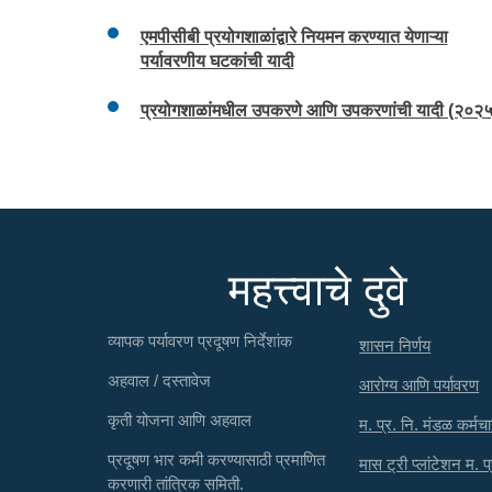
एमपीसीबी प्रयोगशाळांद्वारे नियमन करण्यात येणाऱ्या
पर्यावरणीय घटकांची यादी
प्रयोगशाळांमधील उपकरणे आणि उपकरणांची यादी (२०२५
महत्त्वाचे दुवे
व्यापक पर्यावरण प्रदूषण निर्देशांक
शासन निर्णय
अहवाल / दस्तावेज
आरोग्य आणि पर्यावरण
कृती योजना आणि अहवाल
म. प्र. नि. मंडळ कर्मचा
प्रदूषण भार कमी करण्यासाठी प्रमाणित
मास ट्री प्लांटेशन म. प
करणारी तांत्रिक समिती.