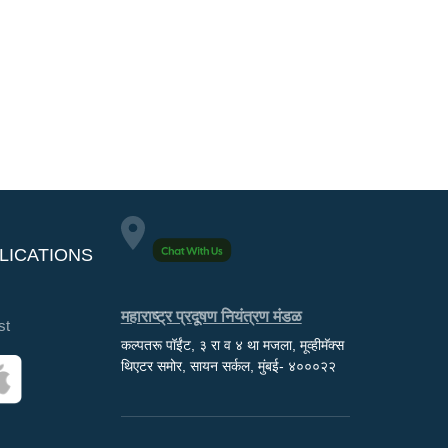
LICATIONS
महाराष्ट्र प्रदूषण नियंत्रण मंडळ
st
कल्पतरू पॉईंट, ३ रा व ४ था मजला, मूव्हीमॅक्स
थिएटर समोर, सायन सर्कल, मुंबई- ४०००२२