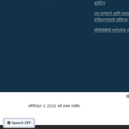
बुलेटिन
उप-उत्पादने आणि घा
वर्गीकरणासाठी तांत्रिक
सीपीसीबीची मार्गदर्शक तत्
स
कॉपीराइट © 2026 सर्व हक्क राखीव.
🔇
Speech OFF