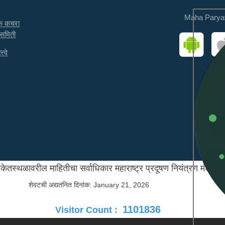
Maha Parya
तक कचरा
 समिती
त्वे
ंकेतस्थळावरील माहितीचा सर्वाधिकार महाराष्ट्र प्रदूषण नियंत्रण मंडळाक
शेवटची अद्यतनित दिनांक:
January 21, 2026
1101836
Visitor Count :