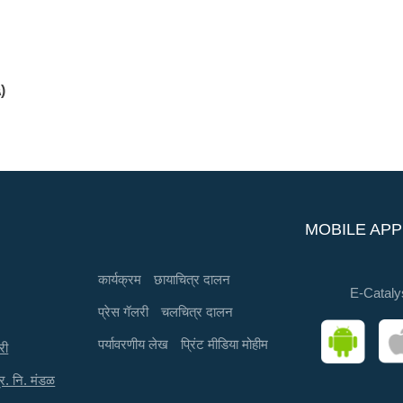
)
MOBILE APP
कार्यक्रम
छायाचित्र दालन
E-Cataly
प्रेस गॅलरी
चलचित्र दालन
पर्यावरणीय लेख
प्रिंट मीडिया मोहीम
री
्र. नि. मंडळ