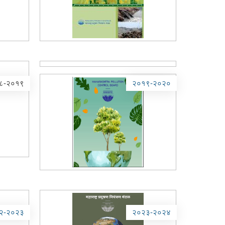
८-२०१९
२०१९-२०२०
२-२०२३
२०२३-२०२४