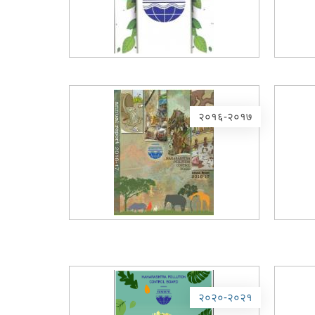
२०१६-२०१७
२०२०-२०२१