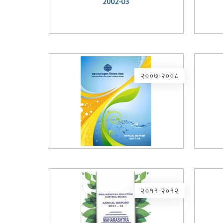
२००७-२००८
२०११-२०१२