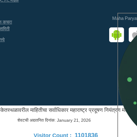
Maha Parya
तक कचरा
 समिती
त्वे
ंकेतस्थळावरील माहितीचा सर्वाधिकार महाराष्ट्र प्रदूषण नियंत्रण मंडळाक
शेवटची अद्यतनित दिनांक:
January 21, 2026
1101836
Visitor Count :