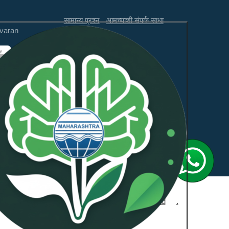
सामान्य प्रश्न
आमच्याशी संपर्क साधा
varan
अस्वीकरण
अभिप्राय
ही वेबसाइट WCAG 2.1 लेव्हल AA
आणि GIGW 3.0 चे पालन करते.
डे
NeoSOFT Private Limited
.
द्वारा समर्थित: