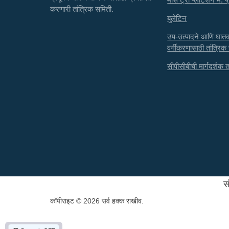
करणारी तांत्रिक समिती.
बुलेटिन
उप-उत्पादने आणि घा
वर्गीकरणासाठी तांत्रिक
सीपीसीबीची मार्गदर्शक तत्
स
कॉपीराइट © 2026 सर्व हक्क राखीव.