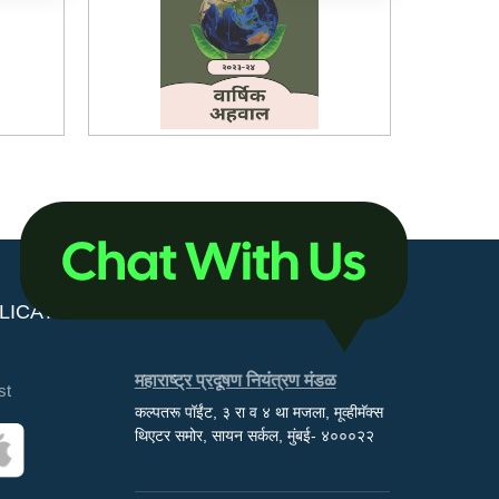
LICATIONS
महाराष्ट्र प्रदूषण नियंत्रण मंडळ
st
कल्पतरू पॉईंट, ३ रा व ४ था मजला, मूव्हीमॅक्स
थिएटर समोर, सायन सर्कल, मुंबई- ४०००२२