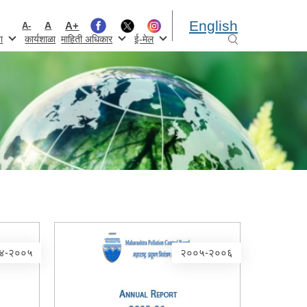
English
A+
A
A-
ा
कार्यशाळा
माहिती अधिकार
ई-मेल
४-२००५
२००५-२००६