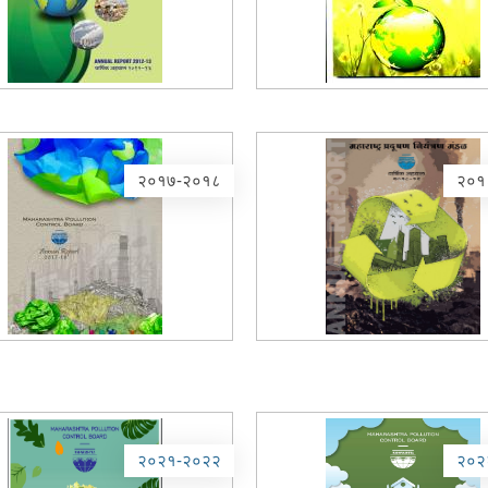
२०१७-२०१८
२०१
२०२१-२०२२
२०२