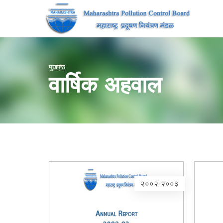
मुखपृष्ठ
वार्षिक अहवाल
२००२-२००३