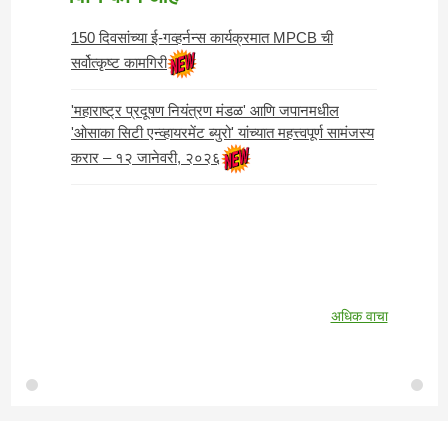
150 दिवसांच्या ई-गव्हर्नन्स कार्यक्रमात MPCB ची
सर्वोत्कृष्ट कामगिरी
'महाराष्ट्र प्रदूषण नियंत्रण मंडळ' आणि जपानमधील
'ओसाका सिटी एन्व्हायरमेंट ब्युरो' यांच्यात महत्त्वपूर्ण सामंजस्य
करार – १२ जानेवरी, २०२६
अधिक वाचा