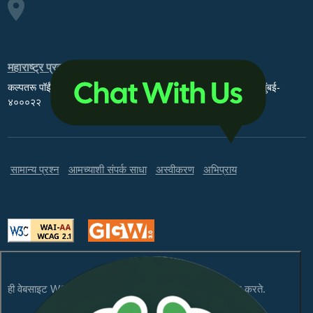
महाराष्ट्र प्रदूषण नियंत्रण मंडळ
कल्पतरू पॉईंट, ३ रा व ४ था मजला, मूव्हीमॅक्स थिएटर समोर, सायन सर्कल, मुंबई-
४०००२२
सामान्य प्रश्न
आमच्याशी संपर्क साधा
अस्वीकरण
अभिप्राय
ही वेबसाइट WCAG 2.1 लेव्हल AA आणि GIGW 3.0 चे पालन करते.