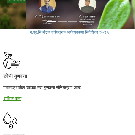
म.प्र.नि.मंडळ परिपत्रक अर्थव्यवस्था निर्देशिका २०२५
हवेची गुणवत्ता
महाराष्ट्रातील व्यापक हवा गुणवत्ता संनियंत्रण जाळे.
अधिक वाचा