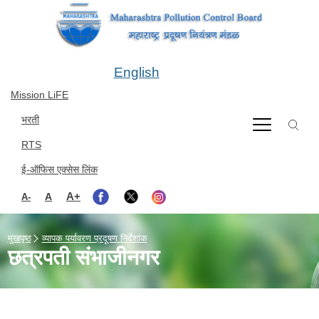
Skip to main content
English
Mission LiFE
भरती
RTS
ई-ऑफिस एक्सेस लिंक
A+
A
A-
मुखपृष्ठ
व्यापक पर्यावरण प्रदूषण निर्देशांक
छत्रपती संभाजीनगर