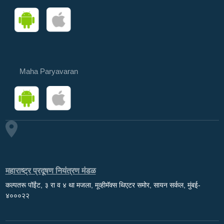
Maha Paryavaran
महाराष्ट्र प्रदूषण नियंत्रण मंडळ
कल्पतरू पॉईंट, ३ रा व ४ था मजला, मूव्हीमॅक्स थिएटर समोर, सायन सर्कल, मुंबई-
४०००२२