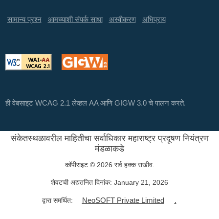
सामान्य प्रश्न
आमच्याशी संपर्क साधा
अस्वीकरण
अभिप्राय
ही वेबसाइट WCAG 2.1 लेव्हल AA आणि GIGW 3.0 चे पालन करते.
संकेतस्थळावरील माहितीचा सर्वाधिकार महाराष्ट्र प्रदूषण नियंत्रण
मंडळाकडे
कॉपीराइट © 2026 सर्व हक्क राखीव.
शेवटची अद्यतनित दिनांक:
January 21, 2026
NeoSOFT Private Limited
.
द्वारा समर्थित: