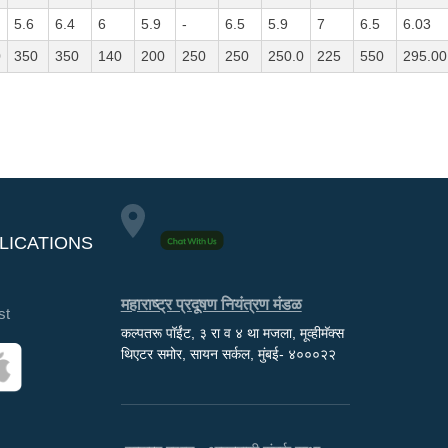
5.6
6.4
6
5.9
-
6.5
5.9
7
6.5
6.03
0
350
350
140
200
250
250
250.0
225
550
295.00
LICATIONS
महाराष्ट्र प्रदूषण नियंत्रण मंडळ
st
कल्पतरू पॉईंट, ३ रा व ४ था मजला, मूव्हीमॅक्स
थिएटर समोर, सायन सर्कल, मुंबई- ४०००२२