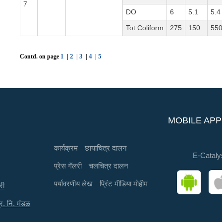
7
DO
6
5.1
5.4
Tot.Coliform
275
150
55
1
2
3
4
5
Contd. on page
|
|
|
|
MOBILE APP
कार्यक्रम
छायाचित्र दालन
E-Cataly
प्रेस गॅलरी
चलचित्र दालन
पर्यावरणीय लेख
प्रिंट मीडिया मोहीम
री
्र. नि. मंडळ