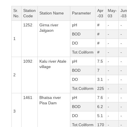
Sr.
Station
Apr
May-
Jun
Station Name
Parameter
No.
Code
-03
03
-03
1252
Girna river
pH
#
-
-
Jalgaon
BOD
#
-
-
1
DO
#
-
-
Tot.Coliform
#
-
-
1092
Kalu river Atale
pH
7.5
-
-
village
BOD
7
-
-
2
DO
3.1
-
-
Tot.Coliform
225
-
-
1461
Bhatsa river
pH
7.6
-
-
Pisa Dam
BOD
6.2
-
-
3
DO
5.1
-
-
Tot.Coliform
170
-
-