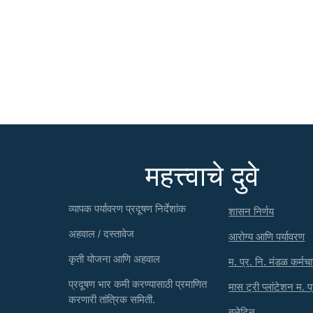
महत्त्वाचे दुवे
व्यापक पर्यावरण प्रदूषण निर्देशांक
शासन निर्णय
अहवाल / दस्तावेज
आरोग्य आणि पर्यावरण
कृती योजना आणि अहवाल
म. प्र. नि. मंडळ कर्मचा
प्रदूषण भार कमी करण्यासाठी प्रमाणित
मास ट्री प्लांटेशन म. प
करणारी तांत्रिक समिती.
बुलेटिन