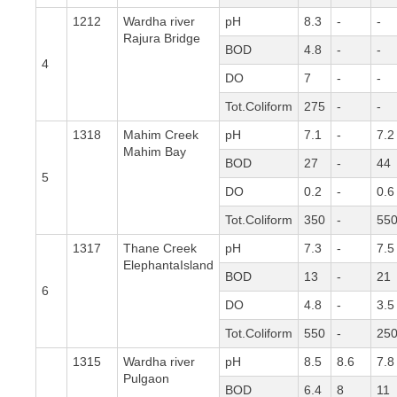
1212
Wardha river
pH
8.3
-
-
Rajura Bridge
BOD
4.8
-
-
4
DO
7
-
-
Tot.Coliform
275
-
-
1318
Mahim Creek
pH
7.1
-
7.2
Mahim Bay
BOD
27
-
44
5
DO
0.2
-
0.6
Tot.Coliform
350
-
55
1317
Thane Creek
pH
7.3
-
7.5
ElephantaIsland
BOD
13
-
21
6
DO
4.8
-
3.5
Tot.Coliform
550
-
25
1315
Wardha river
pH
8.5
8.6
7.8
Pulgaon
BOD
6.4
8
11