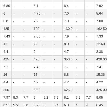
6.86
-
-
8.1
-
-
8.4
-
-
7.92
6
-
-
4.75
-
-
7.0
-
-
5.64
6.8
-
-
7.2
-
-
7.0
-
-
7.00
125
-
-
120
-
-
130.0
-
-
162.50
7.43
-
-
7.03
-
-
7.9
-
-
7.33
12
-
-
22
-
-
8.0
-
-
22.60
4.4
-
-
2
-
-
4.7
-
-
2.38
0
425
-
-
425
-
-
350.0
-
-
420.00
7.1
-
-
7.46
-
-
7.7
-
-
7.41
16
-
-
18
-
-
8.8
-
-
15.36
4.4
-
-
4.2
-
-
4.2
-
-
4.22
0
550
-
-
350
-
-
425.0
-
-
425.00
7.97
8.3
7.7
8
8.2
7.5
8.1
8.2
7.7
8.05
8.5
5.5
5.8
6.75
6
5.4
6.0
4
4
6.45