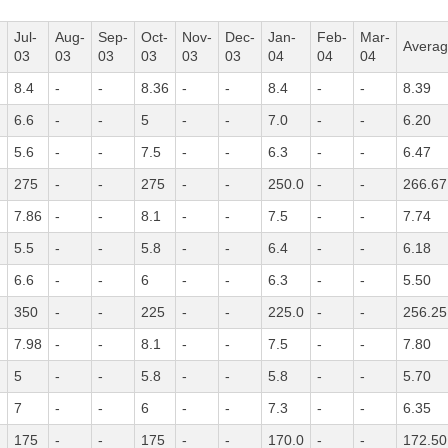
Jul-
Aug-
Sep-
Oct-
Nov-
Dec-
Jan-
Feb-
Mar-
Averag
03
03
03
03
03
03
04
04
04
8.4
-
-
8.36
-
-
8.4
-
-
8.39
6.6
-
-
5
-
-
7.0
-
-
6.20
5.6
-
-
7.5
-
-
6.3
-
-
6.47
275
-
-
275
-
-
250.0
-
-
266.67
7.86
-
-
8.1
-
-
7.5
-
-
7.74
5.5
-
-
5.8
-
-
6.4
-
-
6.18
6.6
-
-
6
-
-
6.3
-
-
5.50
350
-
-
225
-
-
225.0
-
-
256.25
7.98
-
-
8.1
-
-
7.5
-
-
7.80
5
-
-
5.8
-
-
5.8
-
-
5.70
7
-
-
6
-
-
7.3
-
-
6.35
175
-
-
175
-
-
170.0
-
-
172.50