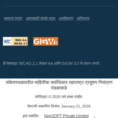
सामान्य प्रश्न
आमच्याशी संपर्क साधा
अस्वीकरण
अभिप्राय
ही वेबसाइट WCAG 2.1 लेव्हल AA आणि GIGW 3.0 चे पालन करते.
संकेतस्थळावरील माहितीचा सर्वाधिकार महाराष्ट्र प्रदूषण नियंत्रण
मंडळाकडे
कॉपीराइट © 2026 सर्व हक्क राखीव.
शेवटची अद्यतनित दिनांक:
January 21, 2026
NeoSOFT Private Limited
.
द्वारा समर्थित: