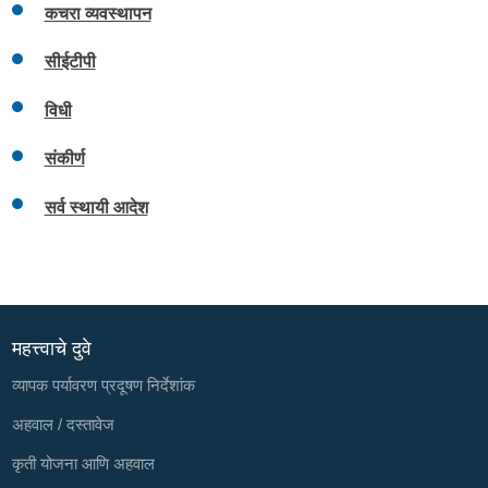
कचरा व्यवस्थापन
सीईटीपी
विधी
संकीर्ण
सर्व स्थायी आदेश
महत्त्वाचे दुवे
व्यापक पर्यावरण प्रदूषण निर्देशांक
अहवाल / दस्तावेज
कृती योजना आणि अहवाल