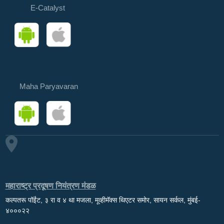
E-Catalyst
Maha Paryavaran
महाराष्ट्र प्रदूषण नियंत्रण मंडळ
कल्पतरू पॉईंट, ३ रा व ४ था मजला, मूव्हीमॅक्स थिएटर समोर, सायन सर्कल, मुंबई-
४०००२२