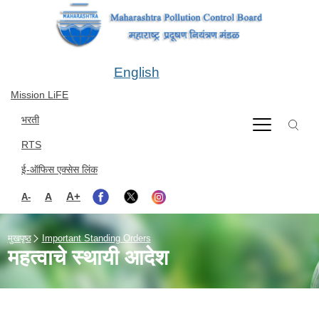
Skip to main content
English
Mission LiFE
भरती
RTS
ई-ऑफिस एक्सेस लिंक
A+
A
A-
मुखपृष्ठ
Important Standing Orders
महत्वाचे स्थायी आदेश