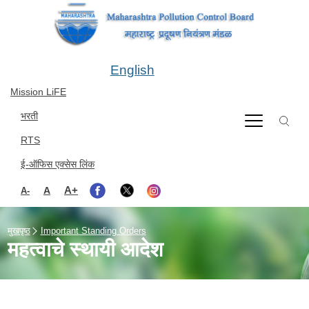
Skip to main content
English
Mission LiFE
भरती
RTS
ई-ऑफिस एक्सेस लिंक
A+
A
A-
मुखपृष्ठ
Important Standing Orders
महत्वाचे स्थायी आदेश