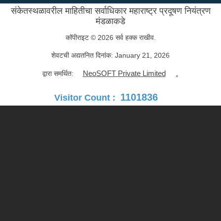
संकेतस्थळावरील माहितीचा सर्वाधिकार महाराष्ट्र प्रदूषण नियंत्रण
मंडळाकडे
कॉपीराइट © 2026 सर्व हक्क राखीव.
शेवटची अद्यतनित दिनांक:
January 21, 2026
NeoSOFT Private Limited
.
द्वारा समर्थित:
1101836
Visitor Count :