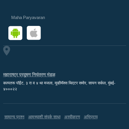
Maha Paryavaran
महाराष्ट्र प्रदूषण नियंत्रण मंडळ
कल्पतरू पॉईंट, ३ रा व ४ था मजला, मूव्हीमॅक्स थिएटर समोर, सायन सर्कल, मुंबई-
४०००२२
सामान्य प्रश्न
आमच्याशी संपर्क साधा
अस्वीकरण
अभिप्राय