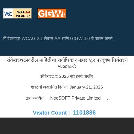
ही वेबसाइट WCAG 2.1 लेव्हल AA आणि GIGW 3.0 चे पालन करते.
संकेतस्थळावरील माहितीचा सर्वाधिकार महाराष्ट्र प्रदूषण नियंत्रण
मंडळाकडे
कॉपीराइट © 2026 सर्व हक्क राखीव.
शेवटची अद्यतनित दिनांक:
January 21, 2026
NeoSOFT Private Limited
.
द्वारा समर्थित:
1101836
Visitor Count :