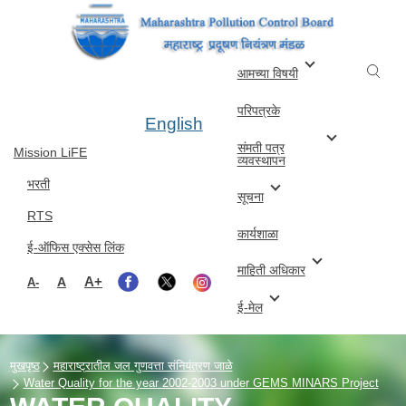
Skip to main content
आमच्या विषयी
परिपत्रके
English
संमती पत्र
Mission LiFE
व्यवस्थापन
भरती
सूचना
RTS
कार्यशाळा
ई-ऑफिस एक्सेस लिंक
माहिती अधिकार
A+
A
A-
ई-मेल
मुखपृष्ठ
महाराष्ट्रातील जल गुणवत्ता संनियंत्रण जाळे
Water Quality for the year 2002-2003 under GEMS MINARS Project