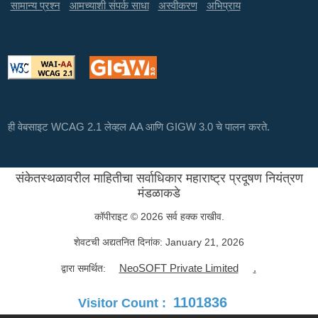
सामान्य प्रश्न
आमच्याशी संपर्क साधा
अस्वीकरण
अभिप्राय
ही वेबसाइट WCAG 2.1 लेव्हल AA आणि GIGW 3.0 चे पालन करते.
संकेतस्थळावरील माहितीचा सर्वाधिकार महाराष्ट्र प्रदूषण नियंत्रण
मंडळाकडे
कॉपीराइट © 2026 सर्व हक्क राखीव.
शेवटची अद्यतनित दिनांक:
January 21, 2026
NeoSOFT Private Limited
.
द्वारा समर्थित:
1101836
Visitor Count :