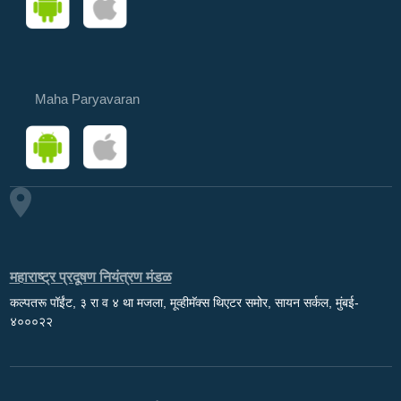
Maha Paryavaran
महाराष्ट्र प्रदूषण नियंत्रण मंडळ
कल्पतरू पॉईंट, ३ रा व ४ था मजला, मूव्हीमॅक्स थिएटर समोर, सायन सर्कल, मुंबई-
४०००२२