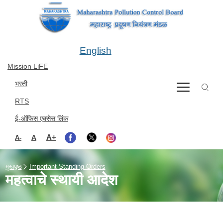
Skip to main content
English
Mission LiFE
भरती
RTS
ई-ऑफिस एक्सेस लिंक
A+
A
A-
मुखपृष्ठ
Important Standing Orders
महत्वाचे स्थायी आदेश