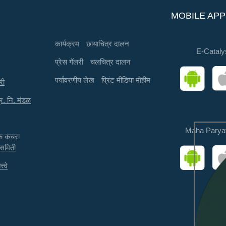
MOBILE APP
कार्यक्रम
छायाचित्र दालन
E-Cataly
प्रेस गॅलरी
चलचित्र दालन
पर्यावरणीय लेख
प्रिंट मीडिया मोहीम
री
्र. नि. मंडळ
Maha Parya
तक कचरा
 समिती
त्वे