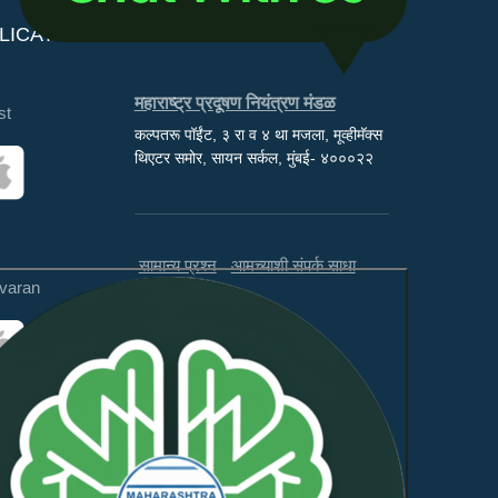
LICATIONS
महाराष्ट्र प्रदूषण नियंत्रण मंडळ
st
कल्पतरू पॉईंट, ३ रा व ४ था मजला, मूव्हीमॅक्स
थिएटर समोर, सायन सर्कल, मुंबई- ४०००२२
सामान्य प्रश्न
आमच्याशी संपर्क साधा
varan
अस्वीकरण
अभिप्राय