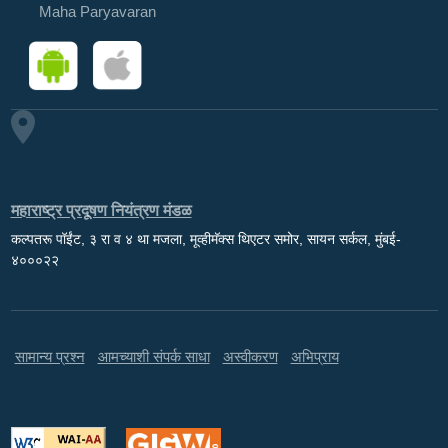
Maha Paryavaran
महाराष्ट्र प्रदूषण नियंत्रण मंडळ
कल्पतरू पॉईंट, ३ रा व ४ था मजला, मूव्हीमॅक्स थिएटर समोर, सायन सर्कल, मुंबई-
४०००२२
सामान्य प्रश्न
आमच्याशी संपर्क साधा
अस्वीकरण
अभिप्राय