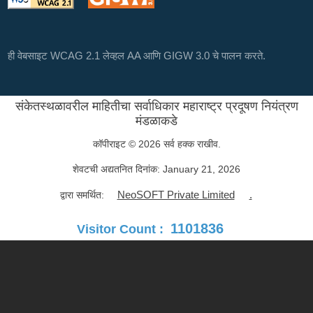
ही वेबसाइट WCAG 2.1 लेव्हल AA आणि GIGW 3.0 चे पालन करते.
संकेतस्थळावरील माहितीचा सर्वाधिकार महाराष्ट्र प्रदूषण नियंत्रण
मंडळाकडे
कॉपीराइट © 2026 सर्व हक्क राखीव.
शेवटची अद्यतनित दिनांक:
January 21, 2026
NeoSOFT Private Limited
.
द्वारा समर्थित:
1101836
Visitor Count :