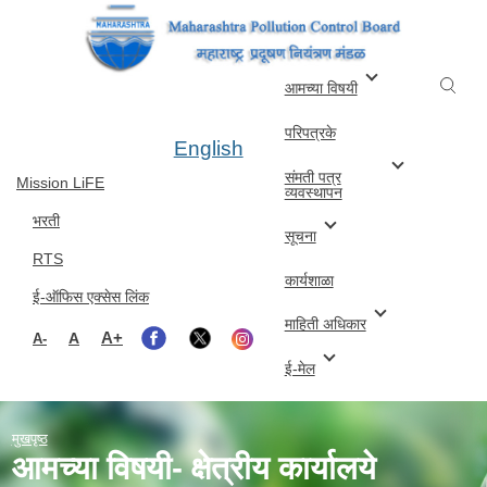
Skip to main content
आमच्या विषयी
परिपत्रके
English
संमती पत्र
Mission LiFE
व्यवस्थापन
भरती
सूचना
RTS
कार्यशाळा
ई-ऑफिस एक्सेस लिंक
माहिती अधिकार
A+
A
A-
ई-मेल
मुखपृष्ठ
आमच्या विषयी- क्षेत्रीय कार्यालये