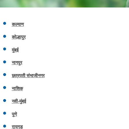
कल्याण
कोल्हापुर
मुंबई
नागपुर
छत्रपती संभाजीनगर
नाशिक
नवी-मुंबई
पुणे
रायगड