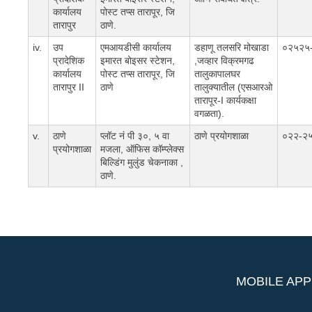
कार्यालय
पोस्ट तप्स तारापूर, जि
तारापुर
ठाणे.
iv.
उप
एमआयडीसी कार्यालय
डहाणू तलसरि मोखाडा
०२५२५
प्रादेशिक
इमारत बोइसर स्टेशन,
,जव्हार विक्रमगढ
कार्यालय
पोस्ट तप्स तारापूर, जि
तालुकापालघर
तारापुर II
ठाणे
तालुक्यातील (एसआरओ
तारापूर-I कार्यकक्षा
वगळता).
v.
ठाणे
प्लॉट नं पी ३०, ५ वा
ठाणे प्रयोगशाळा
०२२-२
प्रयोगशाळा
मजला, ऑफिस कॉम्प्लेक्स
बिल्डिंग मुलुंड चेकनाका ,
ठाणे.
MOBILE APP