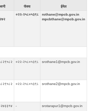
ध्वनी
फॅक्स
ईमेल
०२२-२५८०५३९८
rothane@mpcb.gov.in
२७२
mpcbthane@mpcb.gov.in
५८२९५८२
०२२-२५८०५३९८
srothane1@mpcb.gov.in
५८२९५८२
०२२-२५८०५३९८
srothane2@mpcb.gov.in
-२७३३१४
-
srotarapur1@mpcb.gov.in