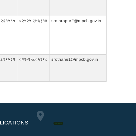
-२६१५८१
०२५२५-२७३३१४
srotarapur2@mpcb.gov.in
५८२९५८२
०२२-२५८०५३९८
srothane1@mpcb.gov.in
LICATIONS