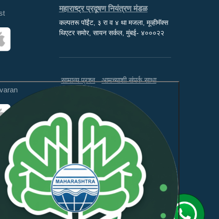
महाराष्ट्र प्रदूषण नियंत्रण मंडळ
st
कल्पतरू पॉईंट, ३ रा व ४ था मजला, मूव्हीमॅक्स
थिएटर समोर, सायन सर्कल, मुंबई- ४०००२२
सामान्य प्रश्न
आमच्याशी संपर्क साधा
varan
अस्वीकरण
अभिप्राय
ही वेबसाइट WCAG 2.1 लेव्हल AA
आणि GIGW 3.0 चे पालन करते.