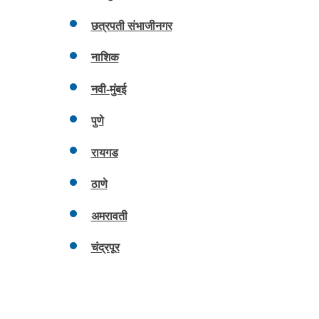
छत्रपती संभाजीनगर
नाशिक
नवी-मुंबई
पुणे
रायगड
ठाणे
अमरावती
चंद्रपूर