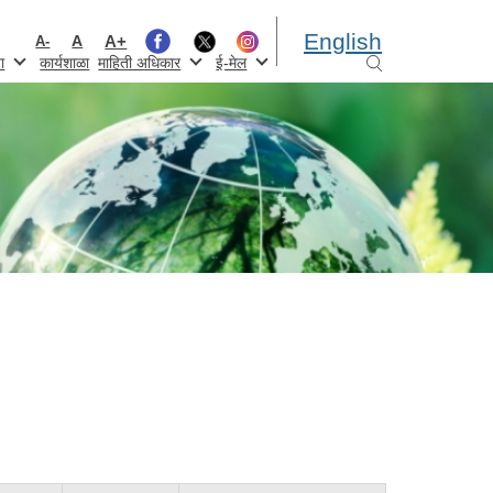
English
A+
A
A-
ा
कार्यशाळा
माहिती अधिकार
ई-मेल