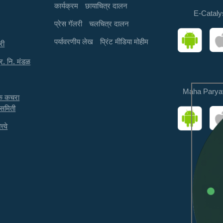
कार्यक्रम
छायाचित्र दालन
E-Cataly
प्रेस गॅलरी
चलचित्र दालन
पर्यावरणीय लेख
प्रिंट मीडिया मोहीम
री
्र. नि. मंडळ
Maha Parya
तक कचरा
 समिती
त्वे