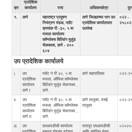
प्रादेशिक
क्र
कार्यालय
पत्ता
अधिकारक्षेत्र
दुर
१.
ठाणे
महाराष्ट्र प्रदूषण
ठाणे जिल्ह्याच्या भाग उप
०२२ -
नियंत्रण मंडळ, प्लॉट
प्रादेशिक कार्यालयात
२५८०२
क्रमांक पी -३०, ५ वा
उल्लेख
मजला कार्यालय
कॉम्प्लेक्स बिल्डिंग मुलुंड
चेककाक, ठाणे - ४००
६०४
उप प्रादेशिक कार्यालये
i.
उप
प्लॉट नं पी ३०, ५ वा
ठाणे महापालिका
०२२-२
प्रादेशिक
मजला, ऑफिस कॉम्प्लेक्स
कार्यालय
बिल्डिंग मुलुंड चेकनाका ,
ठाणे I
ठाणे.
ii.
उप
प्लॉट नं पी ३०, ५ वा
ठाणे तालुका, वसई
०२२-२
प्रादेशिक
मजला, ऑफिस कॉम्प्लेक्स
तालुका
कार्यालय
बिल्डिंग मुलुंड चेकनाका ,
ठाणे II
ठाणे.
iii.
उप
एमआयडीसी कार्यालय
तारापूर एमआयडीसी
०२५२५
प्रादेशिक
इमारत बोइसर स्टेशन,
आणि संबंधित क्षेत्र.