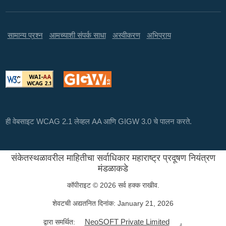
सामान्य प्रश्न
आमच्याशी संपर्क साधा
अस्वीकरण
अभिप्राय
ही वेबसाइट WCAG 2.1 लेव्हल AA आणि GIGW 3.0 चे पालन करते.
संकेतस्थळावरील माहितीचा सर्वाधिकार महाराष्ट्र प्रदूषण नियंत्रण
मंडळाकडे
कॉपीराइट © 2026 सर्व हक्क राखीव.
शेवटची अद्यतनित दिनांक:
January 21, 2026
NeoSOFT Private Limited
.
द्वारा समर्थित: