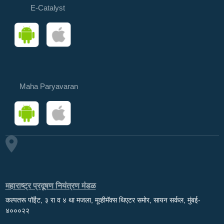
E-Catalyst
Maha Paryavaran
महाराष्ट्र प्रदूषण नियंत्रण मंडळ
कल्पतरू पॉईंट, ३ रा व ४ था मजला, मूव्हीमॅक्स थिएटर समोर, सायन सर्कल, मुंबई-
४०००२२