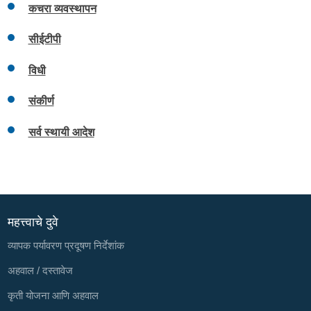
कचरा व्यवस्थापन
सीईटीपी
विधी
संकीर्ण
सर्व स्थायी आदेश
महत्त्वाचे दुवे
व्यापक पर्यावरण प्रदूषण निर्देशांक
अहवाल / दस्तावेज
कृती योजना आणि अहवाल