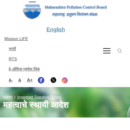
Skip to main content
English
Mission LiFE
भरती
RTS
ई-ऑफिस एक्सेस लिंक
A+
A
A-
मुखपृष्ठ
Important Standing Orders
महत्वाचे स्थायी आदेश