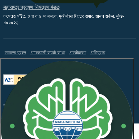
महाराष्ट्र प्रदूषण नियंत्रण मंडळ
कल्पतरू पॉईंट, ३ रा व ४ था मजला, मूव्हीमॅक्स थिएटर समोर, सायन सर्कल, मुंबई-
४०००२२
सामान्य प्रश्न
आमच्याशी संपर्क साधा
अस्वीकरण
अभिप्राय
ही वेबसाइट WCAG 2.1 लेव्हल AA आणि GIGW 3.0 चे पालन करते.
संकेतस्थळावरील माहितीचा सर्वाधिकार महाराष्ट्र प्रदूषण नियंत्रण
मंडळाकडे