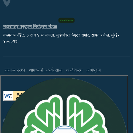
महाराष्ट्र प्रदूषण नियंत्रण मंडळ
कल्पतरू पॉईंट, ३ रा व ४ था मजला, मूव्हीमॅक्स थिएटर समोर, सायन सर्कल, मुंबई-
४०००२२
सामान्य प्रश्न
आमच्याशी संपर्क साधा
अस्वीकरण
अभिप्राय
ही वेबसाइट WCAG 2.1 लेव्हल AA आणि GIGW 3.0 चे पालन करते.