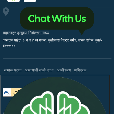
महाराष्ट्र प्रदूषण नियंत्रण मंडळ
कल्पतरू पॉईंट, ३ रा व ४ था मजला, मूव्हीमॅक्स थिएटर समोर, सायन सर्कल, मुंबई-
४०००२२
सामान्य प्रश्न
आमच्याशी संपर्क साधा
अस्वीकरण
अभिप्राय
ही वेबसाइट WCAG 2.1 लेव्हल AA आणि GIGW 3.0 चे पालन करते.