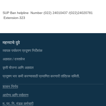
SUP Ban helpline Number (022) 24010437 /(022)24020781
Extension-323
महत्त्वाचे दुवे
व्यापक पर्यावरण प्रदूषण निर्देशांक
अहवाल / दस्तावेज
कृती योजना आणि अहवाल
प्रदूषण भार कमी करण्यासाठी प्रमाणित करणारी तांत्रिक समिती.
शासन निर्णय
आरोग्य आणि पर्यावरण
म. प्र. नि. मंडळ कर्मचारी