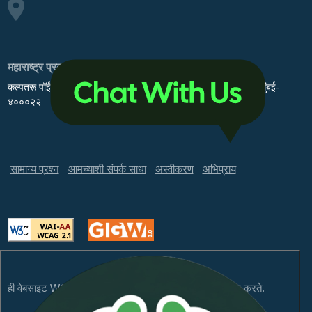
महाराष्ट्र प्रदूषण नियंत्रण मंडळ
कल्पतरू पॉईंट, ३ रा व ४ था मजला, मूव्हीमॅक्स थिएटर समोर, सायन सर्कल, मुंबई-
४०००२२
सामान्य प्रश्न
आमच्याशी संपर्क साधा
अस्वीकरण
अभिप्राय
ही वेबसाइट WCAG 2.1 लेव्हल AA आणि GIGW 3.0 चे पालन करते.