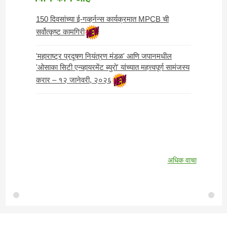
150 दिवसांच्या ई-गव्हर्नन्स कार्यक्रमात MPCB ची
सर्वोत्कृष्ट कामगिरी
'महाराष्ट्र प्रदूषण नियंत्रण मंडळ' आणि जपानमधील
'ओसाका सिटी एन्व्हायरमेंट ब्युरो' यांच्यात महत्त्वपूर्ण सामंजस्य
करार – १२ जानेवरी, २०२६
अधिक वाचा