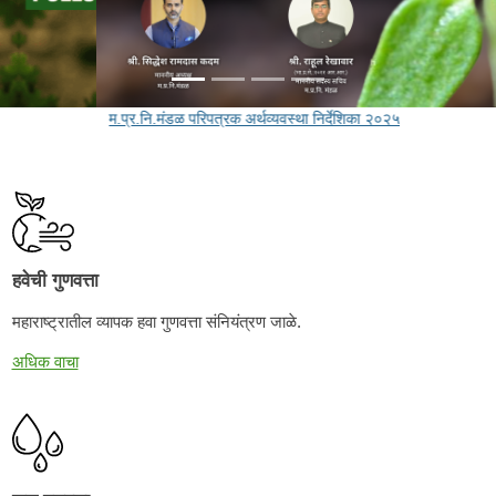
म.प्र.नि.मंडळ परिपत्रक अर्थव्यवस्था निर्देशिका २०२५
हवेची गुणवत्ता
महाराष्ट्रातील व्यापक हवा गुणवत्ता संनियंत्रण जाळे.
अधिक वाचा