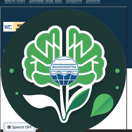
सामान्य प्रश्न
आमच्याशी संपर्क साधा
अस्वीकरण
अभिप्राय
ही वेबसाइट WCAG 2.1 लेव्हल AA आणि GIGW 3.0 चे पालन करते.
संकेतस्थळावरील माहितीचा सर्वाधिकार महाराष्ट्र प्रदूषण नियंत्रण
मंडळाकडे
कॉपीराइट © 2026 सर्व हक्क राखीव.
शेवटची अद्यतनित दिनांक:
January 21, 2026
NeoSOFT Private Limited
.
द्वारा समर्थित:
1101836
Visitor Count :
🔇
Speech OFF