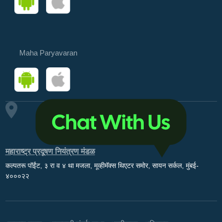
Maha Paryavaran
महाराष्ट्र प्रदूषण नियंत्रण मंडळ
कल्पतरू पॉईंट, ३ रा व ४ था मजला, मूव्हीमॅक्स थिएटर समोर, सायन सर्कल, मुंबई-
४०००२२