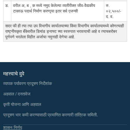
ड.
वरील अ, ब , क मध्ये नमुद केलेल्या व्यतीरीक्त जीव-वैद्यकीय
रु.
टाकाऊ पदार्थ निर्माण करणाृया इतर सर्व एजन्सी
०२,५००/-
द. व.
सदर फी ही त्या त्या उप विभागीय कार्यालयाच्या किंवा विभागीय कार्यालयामध्ये कोणत्याही
राष्ट्नीयकृत बँकेवरील डिमांड ड्नाफ्ट च्या स्वरुपात भरावयाची आहे व त्याचबरोबर
पूर्णपणे भरलेला विहीत अर्जाचा नमुनाही देणेचा आहे.
महत्त्वाचे दुवे
व्यापक पर्यावरण प्रदूषण निर्देशांक
अहवाल / दस्तावेज
कृती योजना आणि अहवाल
प्रदूषण भार कमी करण्यासाठी प्रमाणित करणारी तांत्रिक समिती.
शासन निर्णय