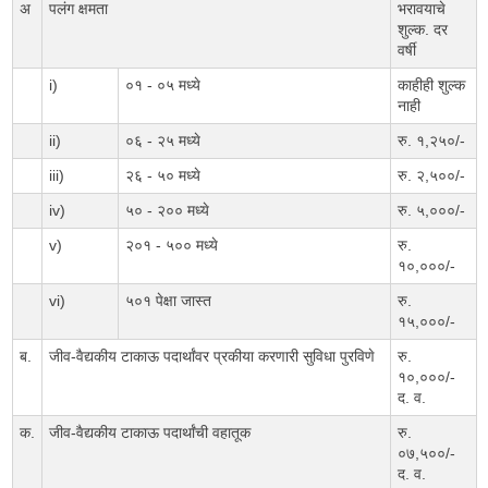
अ
पलंग क्षमता
भरावयाचे
शुल्क. दर
वर्षी
i)
०१ - ०५ मध्ये
काहीही शुल्क
नाही
ii)
०६ - २५ मध्ये
रु. १,२५०/-
iii)
२६ - ५० मध्ये
रु. २,५००/-
iv)
५० - २०० मध्ये
रु. ५,०००/-
v)
२०१ - ५०० मध्ये
रु.
१०,०००/-
vi)
५०१ पेक्षा जास्त
रु.
१५,०००/-
ब.
जीव-वैद्यकीय टाकाऊ पदार्थांवर प्रकीया करणारी सुविधा पुरविणे
रु.
१०,०००/-
द. व.
क.
जीव-वैद्यकीय टाकाऊ पदार्थांची वहातूक
रु.
०७,५००/-
द. व.