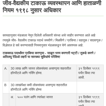
जीव-वैद्यकीय टाकाऊ व्यवस्थापन आणि हाताळणी
नियम १९९८ नुसार अधिकार
कायद्यानुसार मंडळाला नेमून दिलेली अधिकारी संस्था असे जाहीर करण्यात आले आहे
त्यामुळे जीव- वैद्यकीय टाकाऊ पदार्थ जमवीणे / मिळविणे / प्रकिया / वहातूक / साठवणूक /
विल्हेवाल हे सर्व करण्यासाठी नियमानुसार मंडळाकडून घेणे आवश्यक आहे.
टाककाऊ पदार्थांवर प्रकिया करणाृया - जाळून भस्म करणारी भट्टी / तुकडे करणे /
अतिलघु रेडिओ लहरी या सारख्या सुविधांचे परिशिष्ट
A.
30 लाख आणि जास्त लोकसंख्या असाणाृया शहरातील
३१ डिसेंबर १९९९
हॉस्पीटले आणि नर्सिंग होम्स.
पर्यंत किंवा त्या
आधी.
B
30 लाखांपेक्षा कमी लोकसंख्या असणाृया शहरातील
हॉस्पीटले आणि नर्सिंग होम्स
अ.
५०० पलंग आणि त्यापेक्षा जास्त
३१ डिसेंबर १९९९
पर्यंत किंवा त्या
आधी.