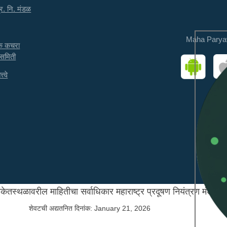
्र. नि. मंडळ
Maha Parya
तक कचरा
 समिती
त्वे
ंकेतस्थळावरील माहितीचा सर्वाधिकार महाराष्ट्र प्रदूषण नियंत्रण मंडळाक
शेवटची अद्यतनित दिनांक:
January 21, 2026