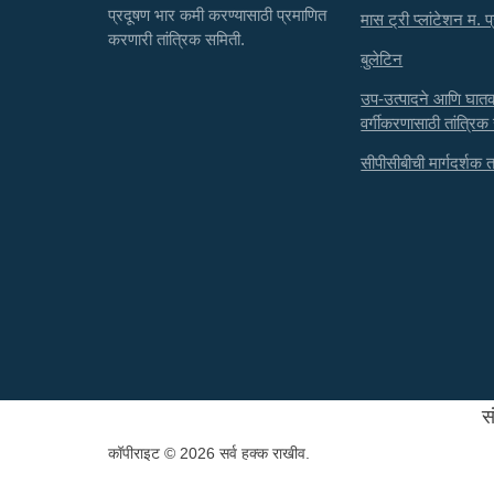
प्रदूषण भार कमी करण्यासाठी प्रमाणित
मास ट्री प्लांटेशन म. प
करणारी तांत्रिक समिती.
बुलेटिन
उप-उत्पादने आणि घा
वर्गीकरणासाठी तांत्रिक
सीपीसीबीची मार्गदर्शक तत्
स
कॉपीराइट © 2026 सर्व हक्क राखीव.