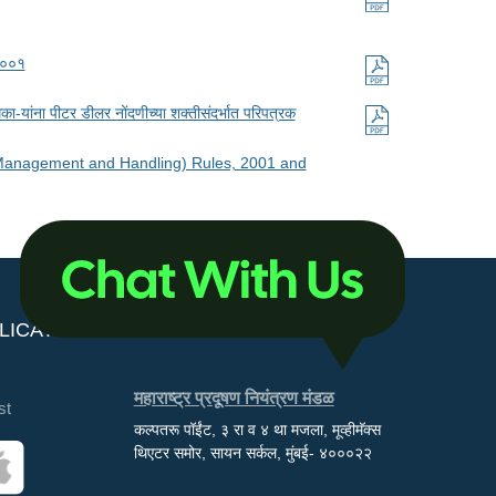
२००१
ा-यांना पीटर डीलर नोंदणीच्या शक्तीसंदर्भात परिपत्रक
 (Management and Handling) Rules, 2001 and
LICATIONS
महाराष्ट्र प्रदूषण नियंत्रण मंडळ
st
कल्पतरू पॉईंट, ३ रा व ४ था मजला, मूव्हीमॅक्स
थिएटर समोर, सायन सर्कल, मुंबई- ४०००२२