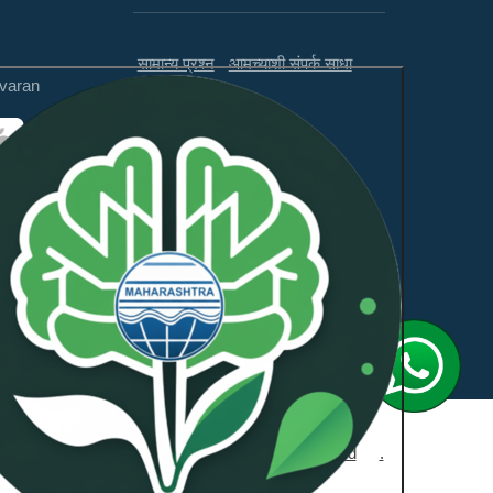
सामान्य प्रश्न
आमच्याशी संपर्क साधा
varan
अस्वीकरण
अभिप्राय
ही वेबसाइट WCAG 2.1 लेव्हल AA
आणि GIGW 3.0 चे पालन करते.
डे
NeoSOFT Private Limited
.
द्वारा समर्थित: