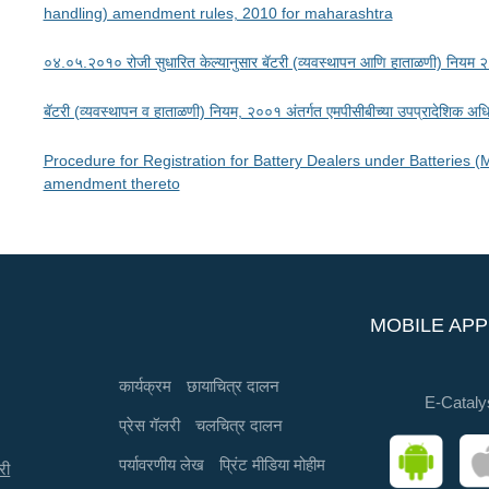
handling) amendment rules, 2010 for maharashtra
०४.०५.२०१० रोजी सुधारित केल्यानुसार बॅटरी (व्यवस्थापन आणि हाताळणी) नियम 
बॅटरी (व्यवस्थापन व हाताळणी) नियम, २००१ अंतर्गत एमपीसीबीच्या उपप्रादेशिक अधिक
Procedure for Registration for Battery Dealers under Batteries
amendment thereto
MOBILE APP
कार्यक्रम
छायाचित्र दालन
E-Cataly
प्रेस गॅलरी
चलचित्र दालन
पर्यावरणीय लेख
प्रिंट मीडिया मोहीम
री