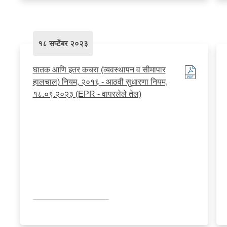
१८ सप्टेंबर २०२३
घातक आणि इतर कचरा (व्यवस्थापन व सीमापार
हालचाल) नियम, २०१६ - आठवी सुधारणा नियम,
१८.०९.२०२३ (EPR - वापरलेले तेल)