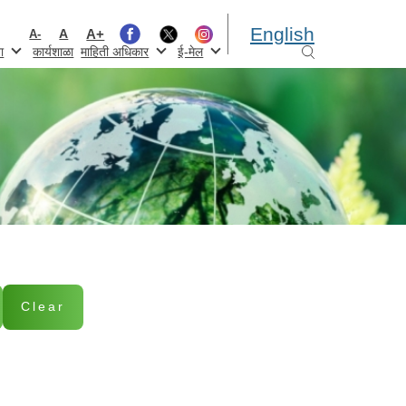
English
A+
A
A-
ा
कार्यशाळा
माहिती अधिकार
ई-मेल
Clear