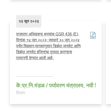
२३ जून २०२३
राजपत्र अधिसूचना क्रमांक GSR 436 (E),
दिनांक १४ जून २०२३; ज्याद्वारे ३० जून २०२४
पर्यंत विद्यमान मानकांनुसार डिझेल जनसेट आणि
डिझेल जनसेट इंजिनांचा पुरवठा करण्यास
परवानगी देण्यात आली आहे.
कें.प्र.नि.मंडळ / पर्यावरण मंत्रालय, नवी दिल्ली
विभाग