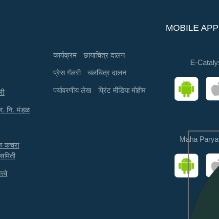
MOBILE APP
कार्यक्रम
छायाचित्र दालन
E-Cataly
प्रेस गॅलरी
चलचित्र दालन
पर्यावरणीय लेख
प्रिंट मीडिया मोहीम
री
्र. नि. मंडळ
Maha Parya
तक कचरा
 समिती
त्वे