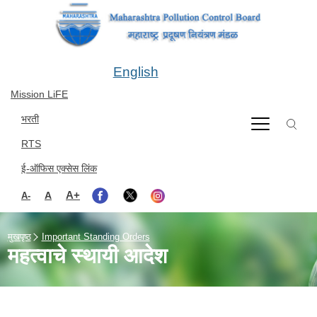
Skip to main content
English
Mission LiFE
भरती
RTS
ई-ऑफिस एक्सेस लिंक
A+
A
A-
मुखपृष्ठ
Important Standing Orders
महत्वाचे स्थायी आदेश