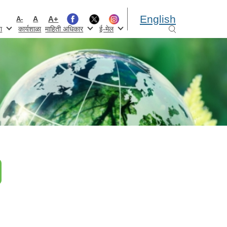
English
A+
A
A-
ा
कार्यशाळा
माहिती अधिकार
ई-मेल