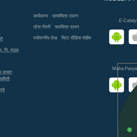
कार्यक्रम
छायाचित्र दालन
E-Cataly
प्रेस गॅलरी
चलचित्र दालन
पर्यावरणीय लेख
प्रिंट मीडिया मोहीम
री
्र. नि. मंडळ
Maha Parya
तक कचरा
 समिती
त्वे