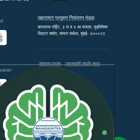
महाराष्ट्र प्रदूषण नियंत्रण मंडळ
st
कल्पतरू पॉईंट, ३ रा व ४ था मजला, मूव्हीमॅक्स
थिएटर समोर, सायन सर्कल, मुंबई- ४०००२२
सामान्य प्रश्न
आमच्याशी संपर्क साधा
varan
अस्वीकरण
अभिप्राय
ही वेबसाइट WCAG 2.1 लेव्हल AA
आणि GIGW 3.0 चे पालन करते.