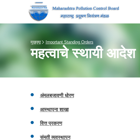
मुखपृष्ठ
Important Standing Orders
महत्वाचे स्थायी आदेश
अंमलबजावणी धोरण
आस्थापना शाखा
वित्त प्रकरण
संमती व्यवस्थापन