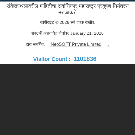
संकेतस्थळावरील माहितीचा सर्वाधिकार महाराष्ट्र प्रदूषण नियंत्रण
मंडळाकडे
कॉपीराइट © 2026 सर्व हक्क राखीव.
शेवटची अद्यतनित दिनांक:
January 21, 2026
NeoSOFT Private Limited
.
द्वारा समर्थित:
1101836
Visitor Count :