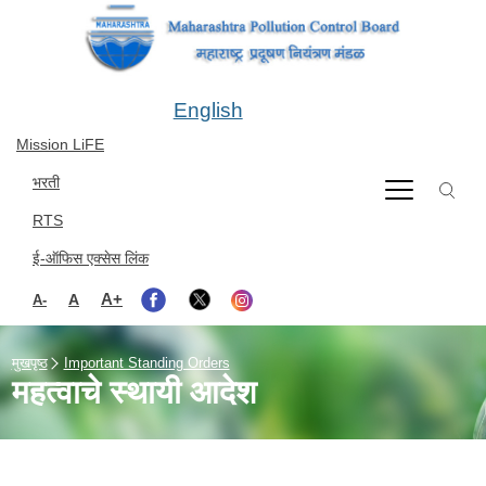
Skip to main content
English
Mission LiFE
भरती
RTS
ई-ऑफिस एक्सेस लिंक
A+
A
A-
मुखपृष्ठ
Important Standing Orders
महत्वाचे स्थायी आदेश