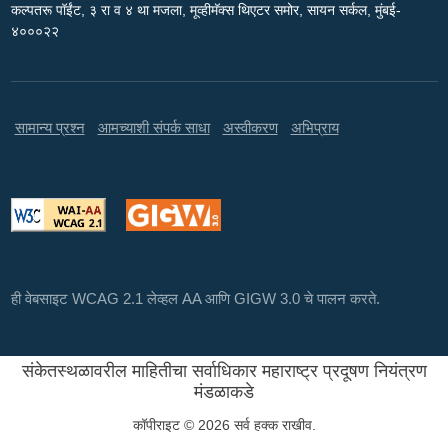
कल्पतरू पॉईंट, ३ रा व ४ था मजला, मूव्हीमॅक्स थिएटर समोर, सायन सर्कल, मुंबई-
४०००२२
सामान्य प्रश्न
आमच्याशी संपर्क साधा
अस्वीकरण
अभिप्राय
ही वेबसाइट WCAG 2.1 लेव्हल AA आणि GIGW 3.0 चे पालन करते.
संकेतस्थळावरील माहितीचा सर्वाधिकार महाराष्ट्र प्रदूषण नियंत्रण
मंडळाकडे
कॉपीराइट © 2026 सर्व हक्क राखीव.