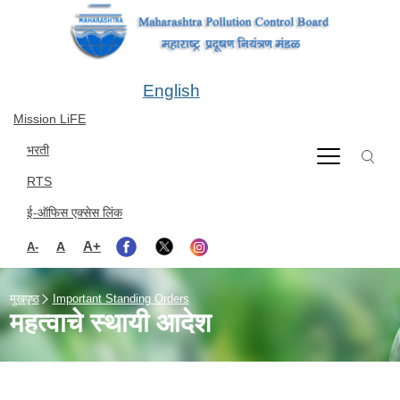
Skip to main content
English
Mission LiFE
भरती
RTS
ई-ऑफिस एक्सेस लिंक
A+
A
A-
मुखपृष्ठ
Important Standing Orders
महत्वाचे स्थायी आदेश