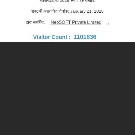
कॉपीराइट © 2026 सर्व हक्क राखीव.
शेवटची अद्यतनित दिनांक:
January 21, 2026
NeoSOFT Private Limited
.
द्वारा समर्थित:
1101836
Visitor Count :