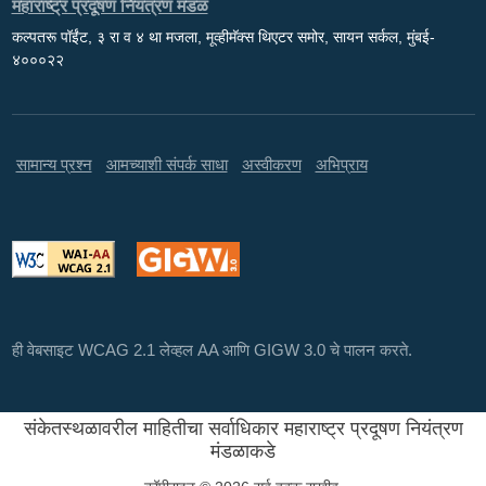
महाराष्ट्र प्रदूषण नियंत्रण मंडळ
कल्पतरू पॉईंट, ३ रा व ४ था मजला, मूव्हीमॅक्स थिएटर समोर, सायन सर्कल, मुंबई-
४०००२२
सामान्य प्रश्न
आमच्याशी संपर्क साधा
अस्वीकरण
अभिप्राय
ही वेबसाइट WCAG 2.1 लेव्हल AA आणि GIGW 3.0 चे पालन करते.
संकेतस्थळावरील माहितीचा सर्वाधिकार महाराष्ट्र प्रदूषण नियंत्रण
मंडळाकडे