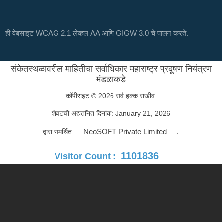
ही वेबसाइट WCAG 2.1 लेव्हल AA आणि GIGW 3.0 चे पालन करते.
संकेतस्थळावरील माहितीचा सर्वाधिकार महाराष्ट्र प्रदूषण नियंत्रण
मंडळाकडे
कॉपीराइट © 2026 सर्व हक्क राखीव.
शेवटची अद्यतनित दिनांक:
January 21, 2026
NeoSOFT Private Limited
.
द्वारा समर्थित:
1101836
Visitor Count :