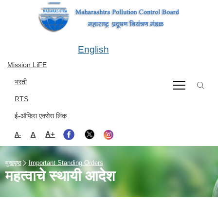
Skip to main content
English
Mission LiFE
भरती
RTS
ई-ऑफिस एक्सेस लिंक
A+
A
A-
मुखपृष्ठ
Important Standing Orders
महत्वाचे स्थायी आदेश