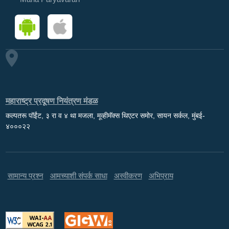
महाराष्ट्र प्रदूषण नियंत्रण मंडळ
कल्पतरू पॉईंट, ३ रा व ४ था मजला, मूव्हीमॅक्स थिएटर समोर, सायन सर्कल, मुंबई-
४०००२२
सामान्य प्रश्न
आमच्याशी संपर्क साधा
अस्वीकरण
अभिप्राय